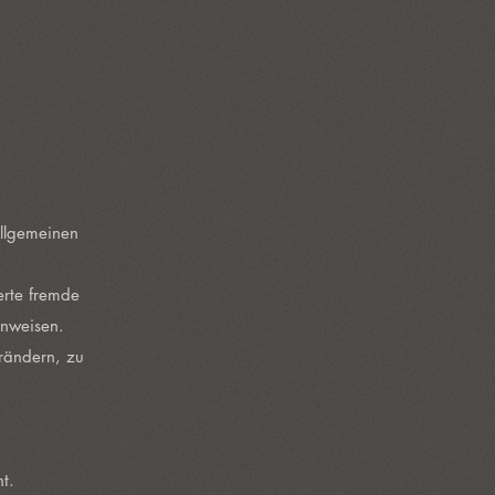
llgemeinen
erte fremde
inweisen.
rändern, zu
t.