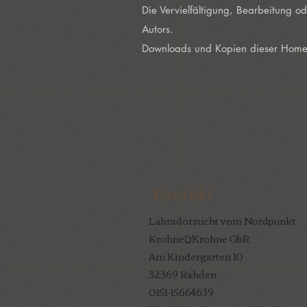
Die Vervielfältigung, Bearbeitung 
Autors.
Downloads und Kopien dieser Home
Kontakt
Labradorzucht vom Nordpunkt
Krohne&Krohne GbR
Am Kindergarten 10
32369 Rahden
0151-15664639