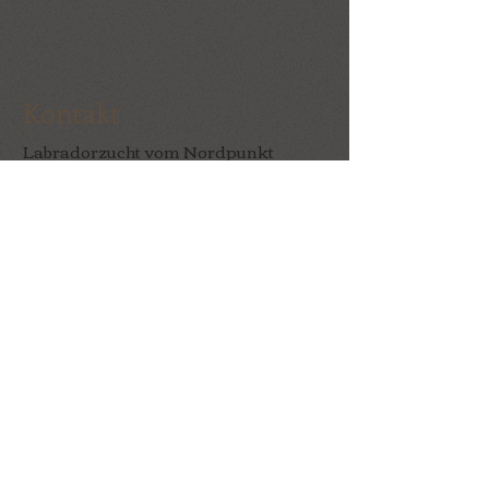
Kontakt
Labradorzucht vom Nordpunkt
Krohne&Krohne GbR
Am Kindergarten 10
32369 Rahden
0151-15664639
labradorzuchtvomnordpunkt@gmail.
com
Folgt uns auf